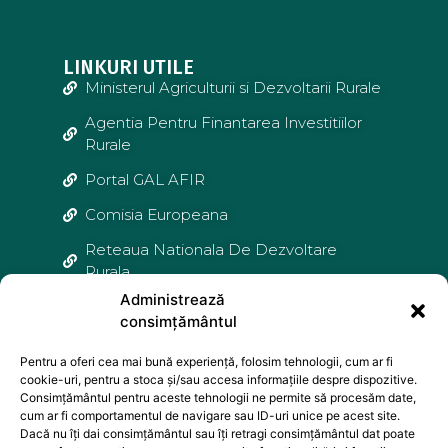
LINKURI UTILE
Ministerul Agriculturii si Dezvoltarii Rurale
Agentia Pentru Finantarea Investitiilor
Rurale
Portal GAL AFIR
Comisia Europeana
Reteaua Nationala De Dezvoltare
Rurala
Administrează
Agentia De Plati si Interventie Pentru
consimțământul
Agricultura
Pentru a oferi cea mai bună experiență, folosim tehnologii, cum ar fi
Agentia Nationala Pentru Pescuit și
cookie-uri, pentru a stoca și/sau accesa informațiile despre dispozitive.
Acvacultura
Consimțământul pentru aceste tehnologii ne permite să procesăm date,
cum ar fi comportamentul de navigare sau ID-uri unice pe acest site.
Federatia Natională a Grupurilor de
Dacă nu îți dai consimțământul sau îți retragi consimțământul dat poate
Actiune Locala