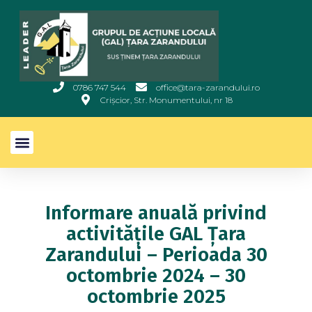
0786 747 544
office@tara-zarandului.ro
Crișcior, Str. Monumentului, nr 18
Informare anuală privind
activitățile GAL Țara
Zarandului – Perioada 30
octombrie 2024 – 30
octombrie 2025