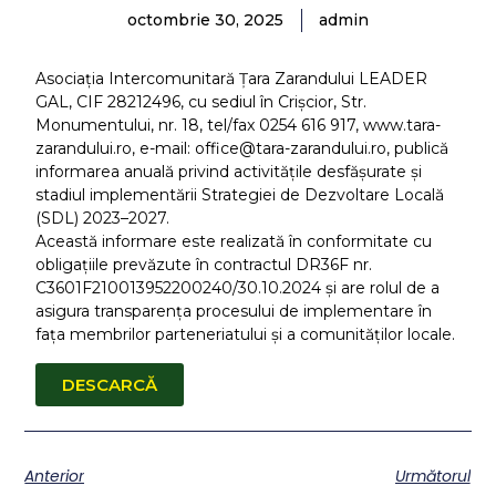
octombrie 30, 2025
admin
Asociaţia Intercomunitară Ţara Zarandului LEADER
GAL, CIF 28212496, cu sediul în Crişcior, Str.
Monumentului, nr. 18, tel/fax 0254 616 917,
www.tara-
zarandului.ro
, e-mail:
office@tara-zarandului.ro
, publică
informarea anuală privind activitățile desfășurate și
stadiul implementării Strategiei de Dezvoltare Locală
(SDL) 2023–2027.
Această informare este realizată în conformitate cu
obligațiile prevăzute în contractul DR36F nr.
C3601F210013952200240/30.10.2024 și are rolul de a
asigura transparența procesului de implementare în
fața membrilor parteneriatului și a comunităților locale.
DESCARCĂ
Anterior
Următorul