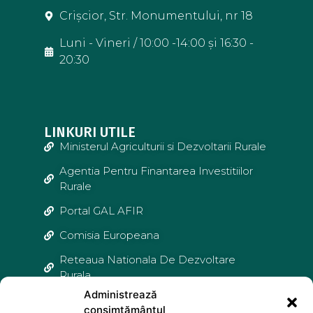
Crișcior, Str. Monumentului, nr 18
Luni - Vineri / 10:00 -14:00 și 16:30 -
20:30
LINKURI UTILE
Ministerul Agriculturii si Dezvoltarii Rurale
Agentia Pentru Finantarea Investitiilor
Rurale
Portal GAL AFIR
Comisia Europeana
Reteaua Nationala De Dezvoltare
Rurala
Administrează
Agentia De Plati si Interventie Pentru
consimțământul