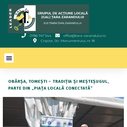
0786 747 544
office@tara-zarandului.ro
Crișcior, Str. Monumentului, nr 18
OBÂRȘA, TOMEȘTI – TRADIȚIA ȘI MEȘTEȘUGUL,
PARTE DIN „PIAȚA LOCALĂ CONECTATĂ”