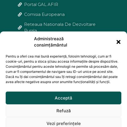
Portal GAL AFIR
Comisia Europeana
Reteaua Nationala De Dezvoltare
Rurala
Administrează
Agentia De Plati si Interventie Pentru
consimțământul
Agricultura
Agentia Nationala Pentru Pescuit și
Pentru a oferi cea mai bună experiență, folosim tehnologii, cum ar fi
cookie-uri, pentru a stoca și/sau accesa informațiile despre dispozitive.
Acvacultura
Consimțământul pentru aceste tehnologii ne permite să procesăm date,
cum ar fi comportamentul de navigare sau ID-uri unice pe acest site.
Federatia Natională a Grupurilor de
Dacă nu îți dai consimțământul sau îți retragi consimțământul dat poate
Actiune Locala
avea afecte negative asupra unor anumite funcționalități și funcții.
Acceptă
Informațiile și documentele furnizate în acest portal web sunt distribuite
GRATUIT și nu sunt destinate comercializării. Acest portal web nu
reprezintă poziția oficială a Comisiei Europene. Întreaga responsabilitate
Refuză
referitoare la corectitudinea și coerența acestor informații aparține celor care
administrează site-ul.
Vezi preferințele