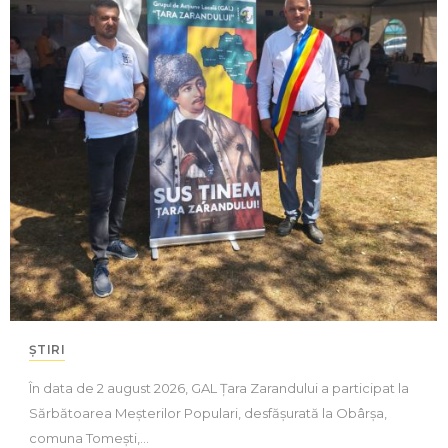
ȘTIRI
În data de 2 august 2026, GAL Țara Zarandului a participat la
Sărbătoarea Meșterilor Populari, desfășurată la Obârșa,
comuna Tomești,…