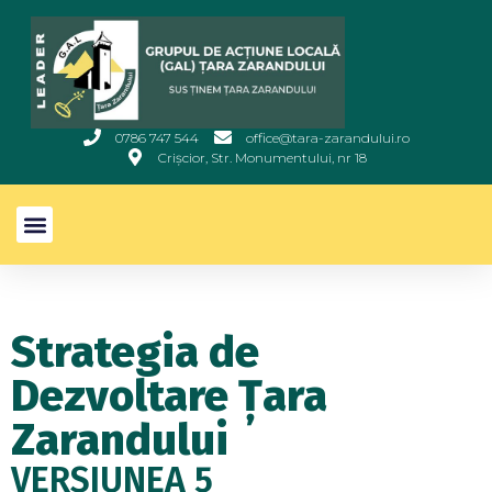
0786 747 544
office@tara-zarandului.ro
Crișcior, Str. Monumentului, nr 18
Strategia de
Dezvoltare Țara
Zarandului
VERSIUNEA 5