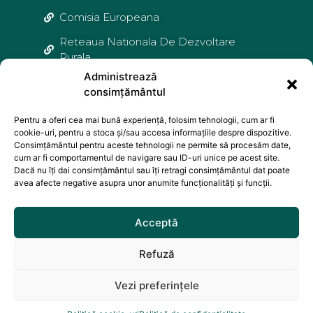
Comisia Europeana
Reteaua Nationala De Dezvoltare
Rurala
Administrează
Agentia De Plati si Interventie Pentru
consimțământul
Agricultura
Pentru a oferi cea mai bună experiență, folosim tehnologii, cum ar fi
Agentia Nationala Pentru Pescuit și
cookie-uri, pentru a stoca și/sau accesa informațiile despre dispozitive.
Acvacultura
Consimțământul pentru aceste tehnologii ne permite să procesăm date,
cum ar fi comportamentul de navigare sau ID-uri unice pe acest site.
Federatia Natională a Grupurilor de
Dacă nu îți dai consimțământul sau îți retragi consimțământul dat poate
Actiune Locala
avea afecte negative asupra unor anumite funcționalități și funcții.
Acceptă
Informațiile și documentele furnizate în acest portal web sunt distribuite
GRATUIT și nu sunt destinate comercializării. Acest portal web nu
reprezintă poziția oficială a Comisiei Europene. Întreaga responsabilitate
Refuză
referitoare la corectitudinea și coerența acestor informații aparține celor care
administrează site-ul.
Vezi preferințele
Copyright © 2024 Asociația intercomunitară „Țara Zarandului” – Toate